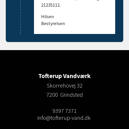
21235112.
Hilsen
Bestyrelsen
Tofterup Vandværk
Skorrehovej 32
7200 Grindsted
9397 7371
info@tofterup-vand.dk